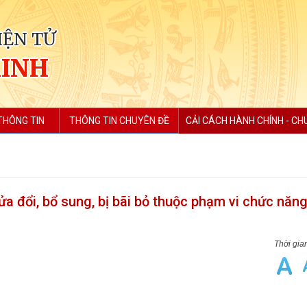
IỆN TỬ
MINH
THÔNG TIN
THÔNG TIN CHUYÊN ĐỀ
CẢI CÁCH HÀNH CHÍNH - CH
ửa đổi, bổ sung, bị bãi bỏ thuộc phạm vi chức năn