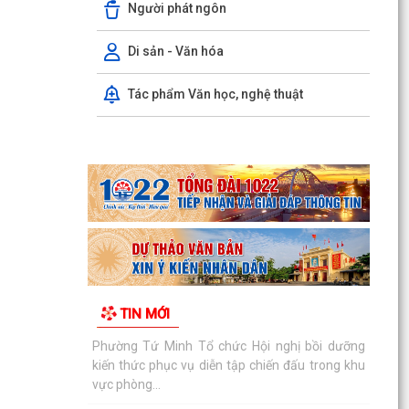
Người phát ngôn
quản...
Công bố thủ tục hành chính nội bộ mới ban
Di sản - Văn hóa
hành thuộc phạm vi chức năng quản lý của Sở
Giáo dục và...
Tác phẩm Văn học, nghệ thuật
UBND phường Tứ Minh: Hướng dẫn, đôn đốc các
cơ sở sản xuất, kinh doanh, dịch vụ xây dựng,
ban hành...
Phường Tứ Minh triển khai khảo sát dư luận xã
hội trực tuyến về bảo vệ môi trường và ứng phó
biến...
Phường Tứ Minh Tổ chức Hội nghị bồi dưỡng
kiến thức phục vụ diễn tập chiến đấu trong khu
TIN MỚI
vực phòng...
Chúc mừng thành tích ấn tượng của học sinh
trường THCS Tứ Minh