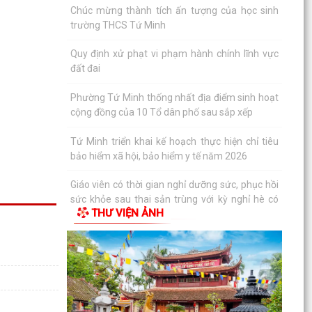
Quy định xử phạt vi phạm hành chính lĩnh vực
đất đai
Phường Tứ Minh thống nhất địa điểm sinh hoạt
cộng đồng của 10 Tổ dân phố sau sắp xếp
Tứ Minh triển khai kế hoạch thực hiện chỉ tiêu
bảo hiểm xã hội, bảo hiểm y tế năm 2026
Giáo viên có thời gian nghỉ dưỡng sức, phục hồi
sức khỏe sau thai sản trùng với kỳ nghỉ hè có
được...
Đang đóng BHXH bắt buộc, có được đóng thêm
BHXH tự nguyện để hưởng lương hưu cao hơn
THƯ VIỆN ẢNH
không?
Quỹ BHYT tiếp tục khẳng định vai trò là điểm
tựa tài chính vững chắc cho người tham gia khi
không...
Ngành điện triển khai: Cài đặt App EVN CSKH