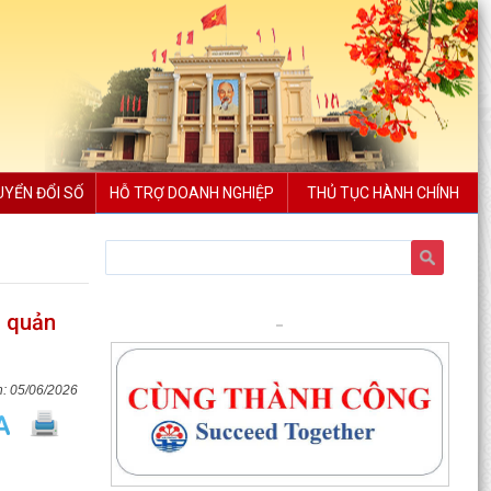
UYỂN ĐỔI SỐ
HỖ TRỢ DOANH NGHIỆP
THỦ TỤC HÀNH CHÍNH
g quản
05/06/2026