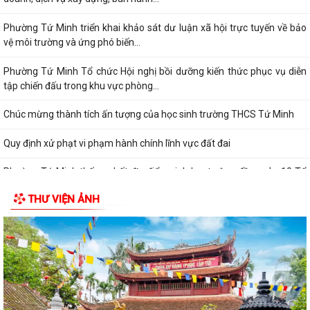
Phường Tứ Minh triển khai khảo sát dư luận xã hội trực tuyến về bảo
vệ môi trường và ứng phó biến...
Phường Tứ Minh Tổ chức Hội nghị bồi dưỡng kiến thức phục vụ diễn
tập chiến đấu trong khu vực phòng...
Chúc mừng thành tích ấn tượng của học sinh trường THCS Tứ Minh
Quy định xử phạt vi phạm hành chính lĩnh vực đất đai
Phường Tứ Minh thống nhất địa điểm sinh hoạt cộng đồng của 10 Tổ
dân phố sau sắp xếp
THƯ VIỆN ẢNH
Tứ Minh triển khai kế hoạch thực hiện chỉ tiêu bảo hiểm xã hội, bảo
hiểm y tế năm 2026
Giáo viên có thời gian nghỉ dưỡng sức, phục hồi sức khỏe sau thai sản
trùng với kỳ nghỉ hè có được...
Đang đóng BHXH bắt buộc, có được đóng thêm BHXH tự nguyện để