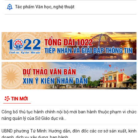
tại Nhật Bản theo chương trình...
Tác phẩm Văn học, nghệ thuật
Phường Tứ Minh đẩy mạnh khai thác tài liệu số và Chatbox AI trợ giúp
pháp luật
Chủ động phòng, chống sốt xuất huyết – bảo vệ sức khỏe gia đình và
cộng đồng
Nâng cao cảnh giác trước chiêu trò “việc nhẹ, lương cao”: Tứ Minh tăng
cường phòng, chống mua bán...
Phường Tứ Minh khẩn trương rà soát con liệt sỹ chưa đủ 18 tuổi để
thực hiện chính sách hỗ trợ
Công bố danh mục thủ tục hành chính được sửa đổi, bổ sung, bị bãi bỏ
TIN MỚI
thuộc phạm vi chức năng quản...
Công bố thủ tục hành chính nội bộ mới ban hành thuộc phạm vi chức
năng quản lý của Sở Giáo dục và...
UBND phường Tứ Minh: Hướng dẫn, đôn đốc các cơ sở sản xuất, kinh
doanh, dịch vụ xây dựng, ban hành...