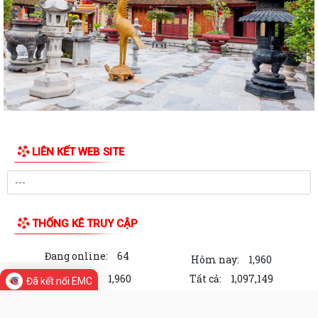
hưởng lương hưu cao hơn không?
Quỹ BHYT tiếp tục khẳng định vai trò là điểm tựa tài chính vững chắc
cho người tham gia khi không...
Ngành điện triển khai: Cài đặt App EVN CSKH trên điện thoại cho khách
hàng sử dụng điện
Phường Tứ Minh: Lan tỏa tình yêu quê hương từ Hội thi vẽ tranh thiếu
nhi hè 2026
LIÊN KẾT WEB SITE
Phường Tứ Minh triển khai thực hiện Nghị định số 224/2026/NĐ-CP về
chuyển đổi số
Phường Tứ Minh ngay lúc này: Khai mạc Hội thi vẽ tranh thiếu niên, nhi
THỐNG KÊ TRUY CẬP
đồng hè năm 2026
Đang online:
64
THƯ CẢM ƠN - “Một nghĩa cử đẹp có thể làm ấm lòng cả một cộng
Hôm nay:
1,960
đồng. Một sự sẻ chia chân thành sẽ...
Trong tuần:
1,960
Tất cả:
1,097,149
Đã kết nối EMC
Thông báo tuyển chọn thực tập sinh nữ đi thực tập kỹ thuật tại Nhật
bản đợt II năm 2026