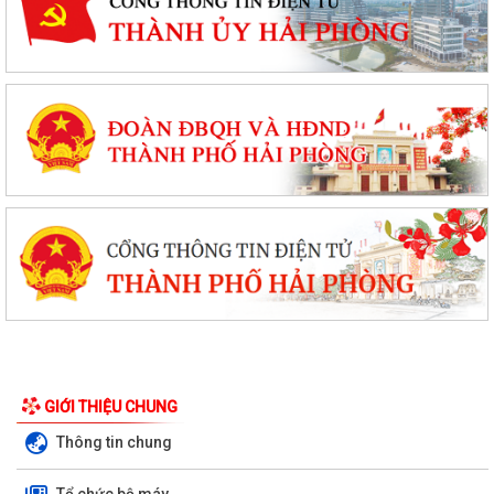
Thông báo tuyển ứng viên điều dưỡng, nhân viên chăm sóc đi làm việc
tại Nhật Bản theo chương trình...
Phường Tứ Minh đẩy mạnh khai thác tài liệu số và Chatbox AI trợ giúp
GIỚI THIỆU CHUNG
pháp luật
Thông tin chung
Chủ động phòng, chống sốt xuất huyết – bảo vệ sức khỏe gia đình và
Tổ chức bộ máy