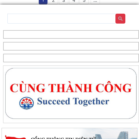
1
2
3
4
5
...