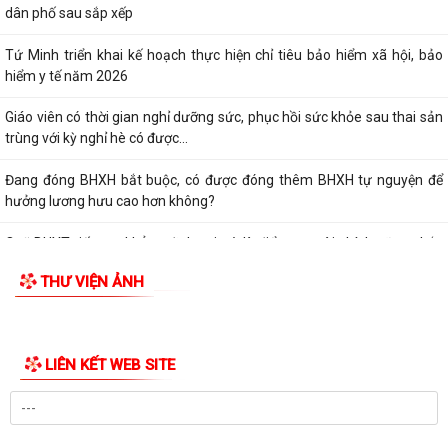
Chúc mừng thành tích ấn tượng của học sinh trường THCS Tứ Minh
Quy định xử phạt vi phạm hành chính lĩnh vực đất đai
Phường Tứ Minh thống nhất địa điểm sinh hoạt cộng đồng của 10 Tổ
dân phố sau sắp xếp
Tứ Minh triển khai kế hoạch thực hiện chỉ tiêu bảo hiểm xã hội, bảo
hiểm y tế năm 2026
Giáo viên có thời gian nghỉ dưỡng sức, phục hồi sức khỏe sau thai sản
trùng với kỳ nghỉ hè có được...
Đang đóng BHXH bắt buộc, có được đóng thêm BHXH tự nguyện để
hưởng lương hưu cao hơn không?
Quỹ BHYT tiếp tục khẳng định vai trò là điểm tựa tài chính vững chắc
cho người tham gia khi không...
THƯ VIỆN ẢNH
Ngành điện triển khai: Cài đặt App EVN CSKH trên điện thoại cho khách