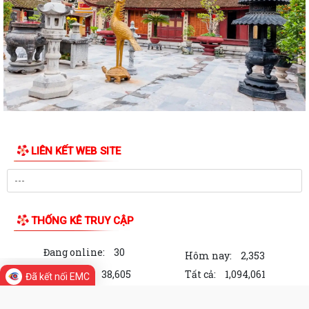
dân phố sau sắp xếp
Tứ Minh triển khai kế hoạch thực hiện chỉ tiêu bảo hiểm xã hội, bảo
hiểm y tế năm 2026
Giáo viên có thời gian nghỉ dưỡng sức, phục hồi sức khỏe sau thai sản
trùng với kỳ nghỉ hè có được...
Đang đóng BHXH bắt buộc, có được đóng thêm BHXH tự nguyện để
hưởng lương hưu cao hơn không?
LIÊN KẾT WEB SITE
Quỹ BHYT tiếp tục khẳng định vai trò là điểm tựa tài chính vững chắc
cho người tham gia khi không...
Ngành điện triển khai: Cài đặt App EVN CSKH trên điện thoại cho khách
THỐNG KÊ TRUY CẬP
hàng sử dụng điện
Đang online:
30
Phường Tứ Minh: Lan tỏa tình yêu quê hương từ Hội thi vẽ tranh thiếu
Hôm nay:
2,353
nhi hè 2026
Trong tuần:
38,605
Tất cả:
1,094,061
Đã kết nối EMC
Phường Tứ Minh triển khai thực hiện Nghị định số 224/2026/NĐ-CP về