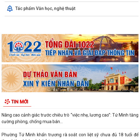
Tác phẩm Văn học, nghệ thuật
Ban chỉ huy quân sự phường Tứ Minh tổ chức Hội nghị hiệp đồng bảo
đảm diễn tập chiến đấu trong khu...
Khai mạc giải cầu lông thiếu niên, nhi đồng hè 2026
Thông báo tuyển ứng viên điều dưỡng, nhân viên chăm sóc đi làm việc
tại Nhật Bản theo chương trình...
Phường Tứ Minh đẩy mạnh khai thác tài liệu số và Chatbox AI trợ giúp
pháp luật
Chủ động phòng, chống sốt xuất huyết – bảo vệ sức khỏe gia đình và
TIN MỚI
cộng đồng
Nâng cao cảnh giác trước chiêu trò “việc nhẹ, lương cao”: Tứ Minh tăng
cường phòng, chống mua bán...
Phường Tứ Minh khẩn trương rà soát con liệt sỹ chưa đủ 18 tuổi để