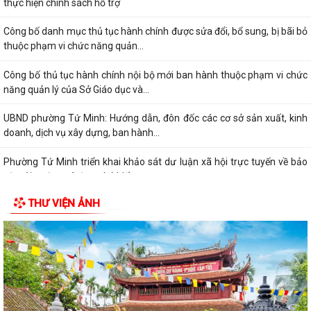
thực hiện chính sách hỗ trợ
Công bố danh mục thủ tục hành chính được sửa đổi, bổ sung, bị bãi bỏ
thuộc phạm vi chức năng quản...
Công bố thủ tục hành chính nội bộ mới ban hành thuộc phạm vi chức
năng quản lý của Sở Giáo dục và...
UBND phường Tứ Minh: Hướng dẫn, đôn đốc các cơ sở sản xuất, kinh
doanh, dịch vụ xây dựng, ban hành...
Phường Tứ Minh triển khai khảo sát dư luận xã hội trực tuyến về bảo
vệ môi trường và ứng phó biến...
THƯ VIỆN ẢNH
Phường Tứ Minh Tổ chức Hội nghị bồi dưỡng kiến thức phục vụ diễn
tập chiến đấu trong khu vực phòng...
Chúc mừng thành tích ấn tượng của học sinh trường THCS Tứ Minh
Quy định xử phạt vi phạm hành chính lĩnh vực đất đai
Phường Tứ Minh thống nhất địa điểm sinh hoạt cộng đồng của 10 Tổ