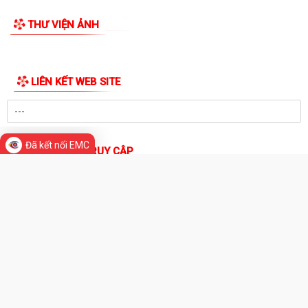
dân phố sau sắp xếp
Tứ Minh triển khai kế hoạch thực hiện chỉ tiêu bảo hiểm xã hội, bảo
hiểm y tế năm 2026
Giáo viên có thời gian nghỉ dưỡng sức, phục hồi sức khỏe sau thai sản
trùng với kỳ nghỉ hè có được...
THƯ VIỆN ẢNH
Đang đóng BHXH bắt buộc, có được đóng thêm BHXH tự nguyện để
hưởng lương hưu cao hơn không?
Đã kết nối EMC
Quỹ BHYT tiếp tục khẳng định vai trò là điểm tựa tài chính vững chắc
cho người tham gia khi không...
Ngành điện triển khai: Cài đặt App EVN CSKH trên điện thoại cho khách
hàng sử dụng điện
Phường Tứ Minh: Lan tỏa tình yêu quê hương từ Hội thi vẽ tranh thiếu
nhi hè 2026
Phường Tứ Minh triển khai thực hiện Nghị định số 224/2026/NĐ-CP về