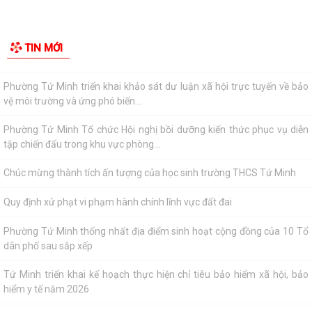
thực hiện chính sách hỗ trợ
Công bố danh mục thủ tục hành chính được sửa đổi, bổ sung, bị bãi bỏ
thuộc phạm vi chức năng quản...
Công bố thủ tục hành chính nội bộ mới ban hành thuộc phạm vi chức
năng quản lý của Sở Giáo dục và...
UBND phường Tứ Minh: Hướng dẫn, đôn đốc các cơ sở sản xuất, kinh
TIN MỚI
doanh, dịch vụ xây dựng, ban hành...
Phường Tứ Minh triển khai khảo sát dư luận xã hội trực tuyến về bảo
vệ môi trường và ứng phó biến...
Phường Tứ Minh Tổ chức Hội nghị bồi dưỡng kiến thức phục vụ diễn
tập chiến đấu trong khu vực phòng...
Chúc mừng thành tích ấn tượng của học sinh trường THCS Tứ Minh
Quy định xử phạt vi phạm hành chính lĩnh vực đất đai
Phường Tứ Minh thống nhất địa điểm sinh hoạt cộng đồng của 10 Tổ