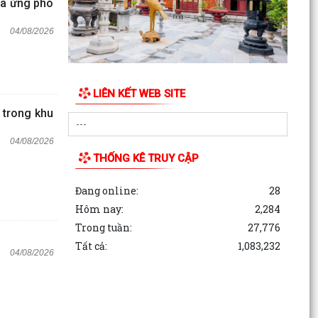
và ứng phó
04/08/2026
LIÊN KẾT WEB SITE
 trong khu
04/08/2026
THỐNG KÊ TRUY CẬP
Đang online:
28
Hôm nay:
2,284
Trong tuần:
27,776
Tất cả:
1,083,232
04/08/2026