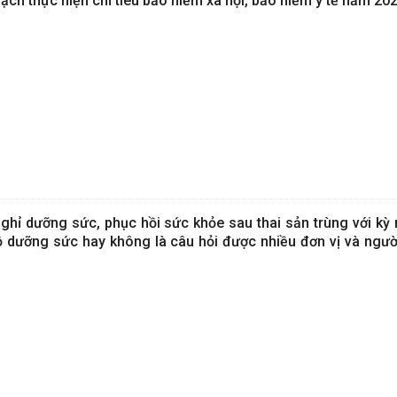
oạch thực hiện chỉ tiêu bảo hiểm xã hội, bảo hiểm y tế năm 20
nghỉ dưỡng sức, phục hồi sức khỏe sau thai sản trùng với kỳ
 dưỡng sức hay không là câu hỏi được nhiều đơn vị và ngườ