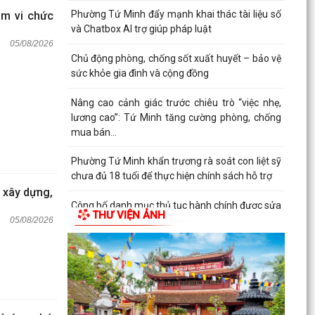
Phường Tứ Minh đẩy mạnh khai thác tài liệu số
ạm vi chức
và Chatbox AI trợ giúp pháp luật
05/08/2026
Chủ động phòng, chống sốt xuất huyết – bảo vệ
sức khỏe gia đình và cộng đồng
Nâng cao cảnh giác trước chiêu trò “việc nhẹ,
lương cao”: Tứ Minh tăng cường phòng, chống
mua bán...
Phường Tứ Minh khẩn trương rà soát con liệt sỹ
chưa đủ 18 tuổi để thực hiện chính sách hỗ trợ
 xây dựng,
Công bố danh mục thủ tục hành chính được sửa
THƯ VIỆN ẢNH
đổi, bổ sung, bị bãi bỏ thuộc phạm vi chức năng
05/08/2026
quản...