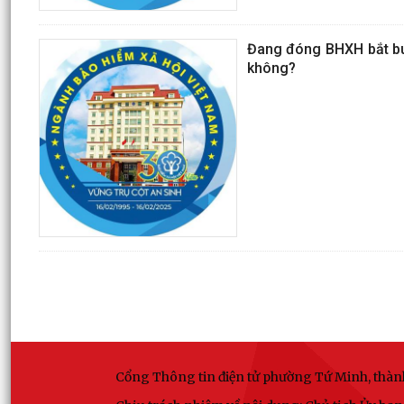
Đang đóng BHXH bắt bu
không?
Cổng Thông tin điện tử phường Tứ Minh, thà