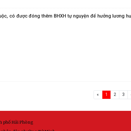
ộc, có được đóng thêm BHXH tự nguyện để hưởng lương h
«
1
2
3
nh phố Hải Phòng