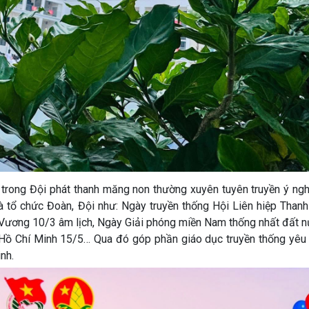
 trong Đội phát thanh măng non thường xuyên tuyên truyền ý ngh
à tổ chức Đoàn, Đội như: Ngày truyền thống Hội Liên hiệp Thanh
ương 10/3 âm lịch, Ngày Giải phóng miền Nam thống nhất đất n
Hồ Chí Minh 15/5… Qua đó góp phần giáo dục truyền thống yêu 
nh.