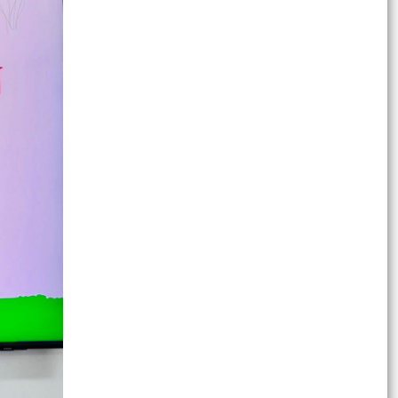
Công bố danh mục thủ tục hành chính ban hành
mới, được sửa đổi, bổ sung lĩnh vực phát thanh
truyền...
Công bố Danh mục thủ tục hành chính được
sửa đổi, bổ sung thuộc phạm vi chức năng quản
lý của Sở...
Đảng viên gương mẫu hiến hơn 50 m² đất làm
đường
Phòng PC06 đánh giá cao kết quả lập lại trật tự
đô thị tại phường Tứ Minh: tỷ lệ "làm sạch" đạt
95%...
UBND phường Tứ Minh thông báo tăng cường
thực hiện trật tự xây dựng, quản lý đất đai, trật
tự đô...
Một lần ngã bệnh, thêm một lần thấu hiểu giá trị
của bảo hiểm y tế!