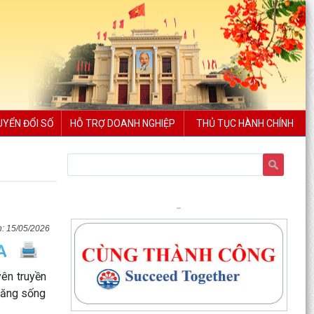
UYỂN ĐỔI SỐ
HỖ TRỢ DOANH NGHIỆP
THỦ TỤC HÀNH CHÍNH
15/05/2026
yên truyền
 năng sống