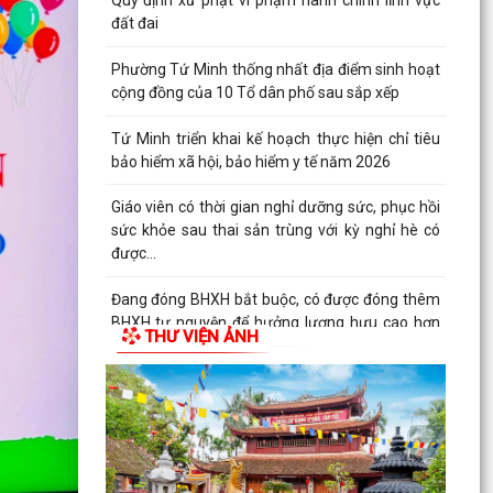
Quy định xử phạt vi phạm hành chính lĩnh vực
đất đai
Phường Tứ Minh thống nhất địa điểm sinh hoạt
cộng đồng của 10 Tổ dân phố sau sắp xếp
Tứ Minh triển khai kế hoạch thực hiện chỉ tiêu
bảo hiểm xã hội, bảo hiểm y tế năm 2026
Giáo viên có thời gian nghỉ dưỡng sức, phục hồi
sức khỏe sau thai sản trùng với kỳ nghỉ hè có
được...
Đang đóng BHXH bắt buộc, có được đóng thêm
BHXH tự nguyện để hưởng lương hưu cao hơn
THƯ VIỆN ẢNH
không?
Quỹ BHYT tiếp tục khẳng định vai trò là điểm
tựa tài chính vững chắc cho người tham gia khi
không...
Ngành điện triển khai: Cài đặt App EVN CSKH