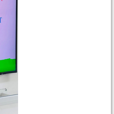
bàn phường
THÔNG BÁO LỊCH LÀM VIỆC CỦA LÃNH ĐẠO
UBND PHƯỜNG TỨ MINH (Tuần từ ngày
27/7/2026 đến 31/7/2026)
THÔNG BÁO LỊCH LÀM VIỆC CỦA THƯỜNG
TRỰC HĐND PHƯỜNG TỨ MINH (Tuần từ ngày
27/7/2026 đến ngày...
Công an phường Tứ Minh dâng hương tưởng
niệm các Anh hùng Liệt sĩ nhân kỷ niệm 79 năm
ngày Thương...
Phường Tứ Minh tổ chức lấy mẫu ADN hài cốt
Liệt sĩ đối với các mộ chưa xác định được thông
tin
Phường Tứ Minh Tiếp xúc cử tri sau kỳ họp
thường lệ giữa năm 2026 của HĐND phường
khóa XXIII