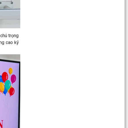
BHXH TP. Hải PHòng khảo sát đánh giá mức độ
hài lòng của người dân
7 quyền lợi nổi bật khi chủ hộ kinh doanh tham
gia BHXH, BHYT bắt buộc
 chú trọng
âng cao kỹ
Phường Tứ Minh quán triệt, triển khai thực hiện
Nghị quyết Hội nghị TW III khóa XIV
Công bố danh mục thủ tục hành chính bị bãi bỏ
thuộc phạm vi chức năng của Sở Nông nghiệp
và Môi...
Phường Tứ Minh giao nhiệm vụ diễn tập chiến
đấu phòng thủ năm 2026
Phường Tứ Minh tổ chức Lễ tâm linh và lấy mẫu
hài cốt liệt sĩ phục vụ giám định ADN
Triển khai kích hoạt VoLTE, tắt sóng 2G trên địa