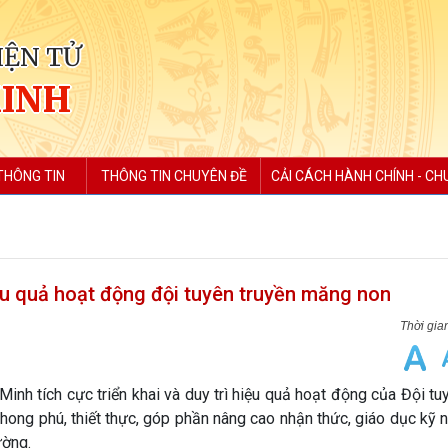
IỆN TỬ
MINH
THÔNG TIN
THÔNG TIN CHUYÊN ĐỀ
CẢI CÁCH HÀNH CHÍNH - CH
ệu quả hoạt động đội tuyên truyền măng non
h tích cực triển khai và duy trì hiệu quả hoạt động của Đội tu
hong phú, thiết thực, góp phần nâng cao nhận thức, giáo dục kỹ
ường.