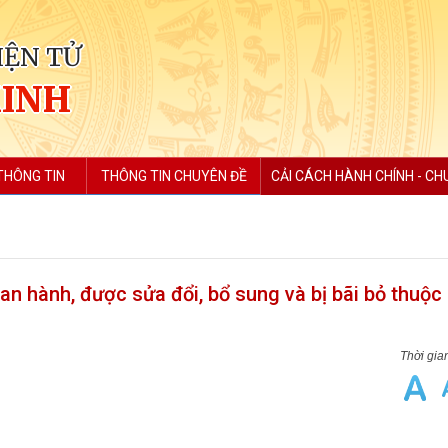
IỆN TỬ
MINH
THÔNG TIN
THÔNG TIN CHUYÊN ĐỀ
CẢI CÁCH HÀNH CHÍNH - CH
n hành, được sửa đổi, bổ sung và bị bãi bỏ thuộc