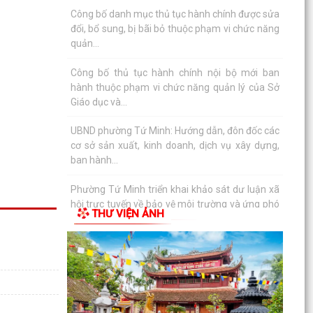
Phường Tứ Minh Tổ chức Hội nghị bồi dưỡng
kiến thức phục vụ diễn tập chiến đấu trong khu
vực phòng...
Chúc mừng thành tích ấn tượng của học sinh
trường THCS Tứ Minh
Quy định xử phạt vi phạm hành chính lĩnh vực
đất đai
Phường Tứ Minh thống nhất địa điểm sinh hoạt
cộng đồng của 10 Tổ dân phố sau sắp xếp
Tứ Minh triển khai kế hoạch thực hiện chỉ tiêu
THƯ VIỆN ẢNH
bảo hiểm xã hội, bảo hiểm y tế năm 2026
Giáo viên có thời gian nghỉ dưỡng sức, phục hồi
sức khỏe sau thai sản trùng với kỳ nghỉ hè có
được...
Đang đóng BHXH bắt buộc, có được đóng thêm