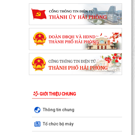
Ban chỉ huy quân sự phường Tứ Minh tổ chức
Hội nghị hiệp đồng bảo đảm diễn tập chiến đấu
trong khu...
Khai mạc giải cầu lông thiếu niên, nhi đồng hè
2026
Thông báo tuyển ứng viên điều dưỡng, nhân
viên chăm sóc đi làm việc tại Nhật Bản theo
chương trình...
Phường Tứ Minh đẩy mạnh khai thác tài liệu số
GIỚI THIỆU CHUNG
và Chatbox AI trợ giúp pháp luật
Thông tin chung
Chủ động phòng, chống sốt xuất huyết – bảo vệ
sức khỏe gia đình và cộng đồng
Tổ chức bộ máy
Nâng cao cảnh giác trước chiêu trò “việc nhẹ,