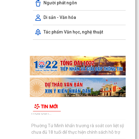
Người phát ngôn
lương cao”: Tứ Minh tăng cường phòng, chống
mua bán...
Di sản - Văn hóa
Phường Tứ Minh khẩn trương rà soát con liệt sỹ
chưa đủ 18 tuổi để thực hiện chính sách hỗ trợ
Tác phẩm Văn học, nghệ thuật
Công bố danh mục thủ tục hành chính được sửa
đổi, bổ sung, bị bãi bỏ thuộc phạm vi chức năng
quản...
Công bố thủ tục hành chính nội bộ mới ban
hành thuộc phạm vi chức năng quản lý của Sở
Giáo dục và...
UBND phường Tứ Minh: Hướng dẫn, đôn đốc các
cơ sở sản xuất, kinh doanh, dịch vụ xây dựng,
TIN MỚI
ban hành...
Phường Tứ Minh triển khai khảo sát dư luận xã
hội trực tuyến về bảo vệ môi trường và ứng phó
biến...